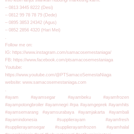
– 0813 3445 8222 (Desi)
– 0812 99 78 78 79 (Dede)
– 0895 3853 24342 (Agus)
– 0852 2856 4320 (Hari Mei)
.
Follow me on:
IG: https://www.instagram.com/samacosemestaniaga/
FB: https://www.facebook.com/ptsamacosemestaniaga
Youtube:
https://www.youtube.com/@PTSamacoSemestaNiaga
website: www.samacosemestaniaga.com
.
#ayam #ayamsegar #ayambeku #ayamfrozen
#ayampotongbroiler #ayamnegri #rpa #ayamgeprek #ayamhits
#ayamsemarang #ayamsurabaya #ayamjakarta #ayambali
#ayamindonesia #supplierayam #ayamfresh
#supplierayamsegar #supplierayamfrozen #ayamhalal