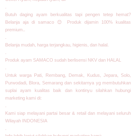
.
Butuh daging ayam berkualitas tapi pengen tetep hemat?
Belanja aja di samaco 😊 Produk dijamin 100% kualitas
premium..
.
Belanja mudah, harga terjangkau, higienis, dan halal.
.
Produk ayam SAMACO sudah berlisensi NKV dan HALAL
.
Untuk warga Pati, Rembang, Demak, Kudus, Jepara, Solo,
Purwodadi, Blora, Semarang dan sekitarnya yg membutuhkan
suplai ayam kualitas baik dan kontinyu silahkan hubungi
marketing kami di:
.
Kami siap melayani partai besar & retail dan melayani seluruh
Wilayah INDONESIA
.
Info lebih lanjut silahkan hubungi marketing kami: