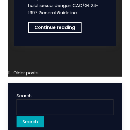
halal sesuai dengan CAC/GL 24-
1997 General Guideline…
Info
Continue reading
Samaco
–
Tentang
Ayam
Karkas
Produksi
Posts
Older posts
PT
navigation
Samaco
Semesta
Search
Niaga
Juana
Pati Jawa Tengah
Search