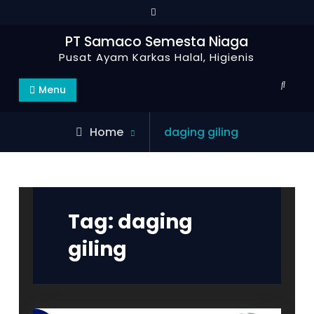
Skip
to
PT Samaco Semesta Niaga
content
Pusat Ayam Karkas Halal, Higienis
Search
Menu
Posts
Home
daging giling
tagged
Tag:
daging
giling