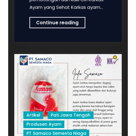
Ayam yang Sehat Karkas ayam…
PT.
Continue reading
Samaco
Semesta
Niaga
–
Pusatnya
Ayam
Karkas
dan
Produk
Ayam
lainnya
untuk
Artikel
Pati Jawa Tengah
Masyarakat
Produsen Ayam
Juana,
PT Samaco Semesta Niaga