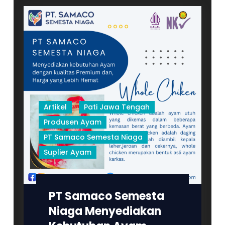
Mengucapkan
Selamat
Hari
Anak
Nasional
2023
Artikel
Pati Jawa Tengah
Produsen Ayam
PT Samaco Semesta Niaga
Suplier Ayam
PT Samaco Semesta
Niaga Menyediakan