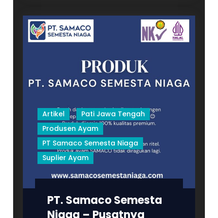
Berkualitas
di
PT
Samaco
Semesta
Niaga
–
Juwana
–
Pati
Artikel
Pati Jawa Tengah
–
Produsen Ayam
Jawa
PT Samaco Semesta Niaga
Tengah
Suplier Ayam
PT. Samaco Semesta
Niaga – Pusatnya