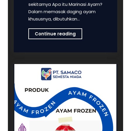
sekitarnya Apa itu Marinasi Ayam?
Dalam memasak daging ayam
khususnya, dibutuhkan…
Pusat
Continue reading
Ayam
Marinasi
PT
Samaco
Semesta
Niaga
untuk
masyarakat
Juana,
pati,
Demak,
Kudus,
Jepara,