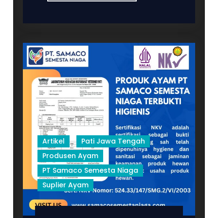
Ayam
dari
PT
Samaco
Semesta
Niaga
terjamin
Premium
Quality
Artikel
Pati Jawa Tengah
Produsen Ayam
PT Samaco Semesta Niaga
Suplier Ayam