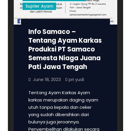
Pati,
Suplier Ayam
Kudus,
Rembang,
Blora,
Jepara,
Info Samaco –
Purwodadi,
Tentang Ayam Karkas
Semarang,
Produksi PT Samaco
Demak,
Semesta Niaga Juana
Solo, dan sekitarnya
Pati Jawa Tengah
June 18, 2023
pri yudi
Tentang Ayam Karkas Ayam
karkas merupakan daging ayam
utuh tanpa kepala dan ceker
yang sudah dibersihkan dari
bulunya juga jeroannya.
Penyembelihan dilakukan secara