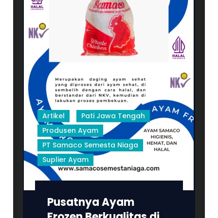
Rembang,
Blora,
Grobogan,
Semarang,
Solo,
dan
sekitarnya
Artikel
Pati Jawa Tengah
Produsen Ayam
PT Samaco Semesta Niaga
Suplier Ayam
Pusatnya Ayam
Frozen Berkualitas di