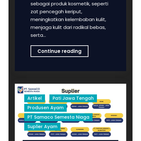
sebagai produk kosmetik, seperti
zat pencegah keriput,
meningkatkan kelembaban kulit,
menjaga kulit dari radikal bebas,
serta…
Mengenal
Continue reading
Produk
Tulang
Ayam
Samaco
Artikel
Pati Jawa Tengah
Produsen Ayam
PT Samaco Semesta Niaga
Suplier Ayam