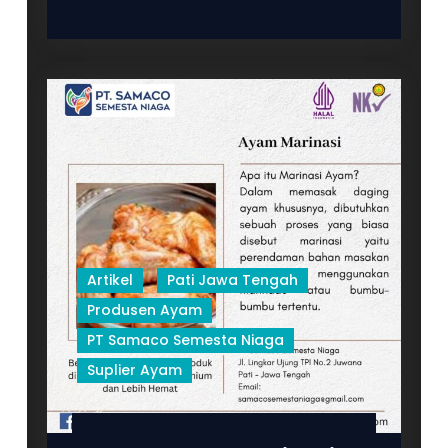
PT
SAMACO
SEMESTA
NIAGA
TERBUKTI
HIGIENIS
Artikel
Pati Jawa Tengah
Produsen Ayam
PT Samaco Semesta Niaga
Suplier Ayam