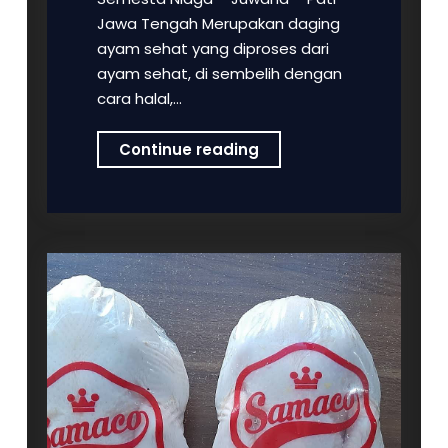
Jawa Tengah Merupakan daging
ayam sehat yang diproses dari
ayam sehat, di sembelih dengan
cara halal,…
Pusatnya
Continue reading
Ayam
Frozen
Berkualitas
di
PT
Samaco
Semesta
Niaga
–
Juwana
–