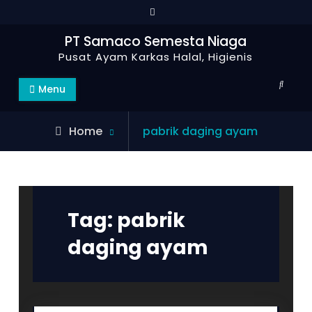
Skip
to
PT Samaco Semesta Niaga
content
Pusat Ayam Karkas Halal, Higienis
Search
Menu
Posts
Home
pabrik daging ayam
tagged
Tag:
pabrik
daging ayam