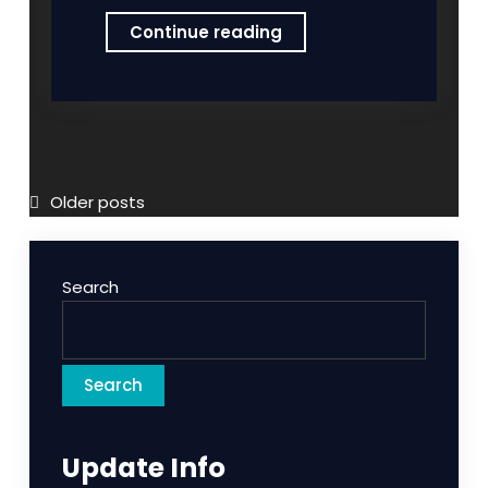
KERONGKONG
Continue reading
AYAM
PRODUK
DARI
RUMAH
PEMOTONGAN
AYAM
Posts
Older posts
SAMACO
navigation
Search
Search
Update Info