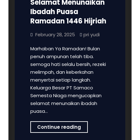
Selamat Menunaikan
20
Ibadah Puasa
Mei
Ramadan 1446 Hijriah
2025
February 28, 2025
pri yudi
Marhaban Ya Ramadan! Bulan
penuh ampunan telah tiba.
semoga hati selalu bersih, rezeki
melimpah, dan keberkahan
menyertai setiap langkah.
Keluarga Besar PT Samaco
Semesta Niaga mengucapkan
selamat menunaikan ibadah
puasa…
PT
Continue reading
Samaco