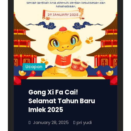
S.
T.,
M.
T.
dan
BAPAK
RISMA
ARDHI
CHANDRA
Ucapan
sebagai
Bupati
dan
Wakil
Gong Xi Fa Cai!
Bupati
Selamat Tahun Baru
Pati
Imlek 2025
Periode
2025-
January 28, 2025
pri yudi
2030.