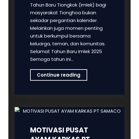
Tahun Baru Tiongkok (Imlek) bagi
masyarakat Tionghoa bukan
sekadar pergantian kalender.
Melainkan juga momen penting
untuk berkumpul bersama
keluarga, teman, dan komunitas.
Selamat Tahun Baru Imlek 2025
Semoga tahun ini…
Gong
Continue reading
Xi
Fa
Cai!
Quote
Selamat
Tahun
Baru
MOTIVASI PUSAT
Imlek
2025