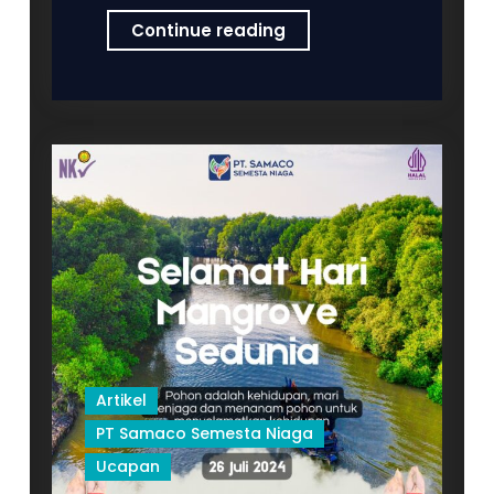
MOTIVASI
Continue reading
PUSAT
AYAM
KARKAS
PT
SAMACO
SEMESTA
NIAGA
Artikel
PT Samaco Semesta Niaga
Ucapan