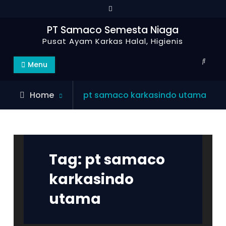
Skip
to
PT Samaco Semesta Niaga
content
Pusat Ayam Karkas Halal, Higienis
Search
Menu
Posts
Home
pt samaco karkasindo utama
tagged
Tag:
pt samaco
karkasindo
utama