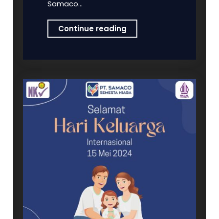
Samaco…
PT
Continue reading
Samaco
Semesta
Niaga
Mengucapkan
Selamat
Tahun
Baru
Islam
1446
H