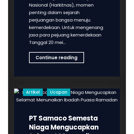
Nasional (Harkitnas), momen
penting dalam sejarah
perjuangan bangsa menuju
kemerdekaan. Untuk mengenang
jasa para pejuang kemerdekaan
Tanggal 20 mei…
PT
Continue reading
Samaco
Semesta
Niaga
Mengucapkan
Artikel
Ucapan
Selamat
Memperingati
Hari
PT Samaco Semesta
Kebangkitan
Nasional
Niaga Mengucapkan
Tanggal