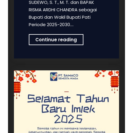
SUDEWO, S. T., M. T. dan BAPAK
RISMA ARDHI CHANDRA sebagai
Bupati dan Wakil Bupati Pati
Periode 2025-2030.…
PT
Continue reading
Samaco
Semesta
Niaga
mengucapkan
Selamat
dan
Sukses
atas
pelantikan
BAPAK
H.
SUDEWO,