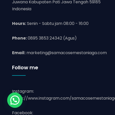
Juwana Kabupaten Pati Jawa Tengah 59185
Indonesia
Hours:
Senin - Sabtu jam 08:00 - 16:00
Phone:
0895 3853 24342 (Agus)
Email:
marketing@samacosemestaniaga.com
Follow me
Instagram:
https://www.instagram.com/samacosemestaniag
Silahkan WA Marketing Kami
Facebook: