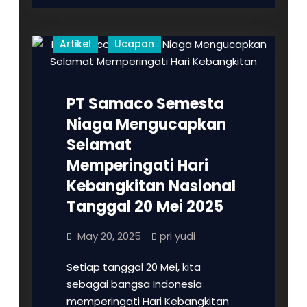
Niaga
Mengucapkan
Artikel
Ucapan
Selamat
Memperingati
Hari
PT Samaco Semesta
Koperasi
Indonesia
Niaga Mengucapkan
Selamat
Memperingati Hari
Kebangkitan Nasional
Tanggal 20 Mei 2025
May 20, 2025
pri yudi
Setiap tanggal 20 Mei, kita
sebagai bangsa Indonesia
memperingati Hari Kebangkitan