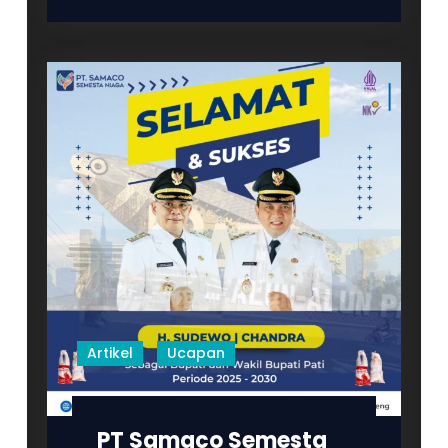
Semesta
Niaga
Mengucapkan
Selamat
Menunaikan
Ibadah
Puasa
Ramadan
1446
Hijriah
Artikel
Ucapan
PT Samaco Semesta