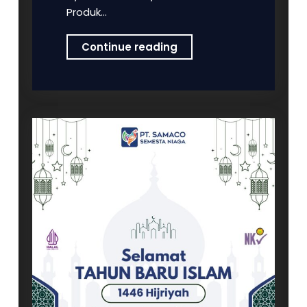
Produk…
PT
Continue reading
Samaco
Semesta
Niaga
Mengucapkan
Selamat
Hari
Mangrove
Sedunia