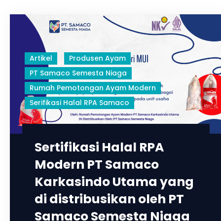
Artikel
Produsen Ayam
PT Samaco Semesta Niaga
Rumah Pemotongan Ayam Modern
Serifikasi Halal RPA Samaco
Sertifikasi Halal RPA
Modern PT Samaco
Karkasindo Utama yang
di distribusikan oleh PT
Samaco Semesta Niaga