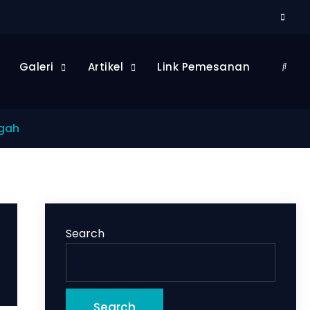
Dow
Galeri
Artikel
Link Pemesanan
Searc
ngah
Search
Search