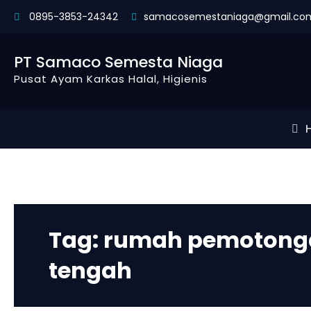
Skip
0895-3853-24342
samacosemestaniaga@gmail.co
to
content
PT Samaco Semesta Niaga
Pusat Ayam Karkas Halal, Higienis
Tag:
rumah pemotonga
tengah