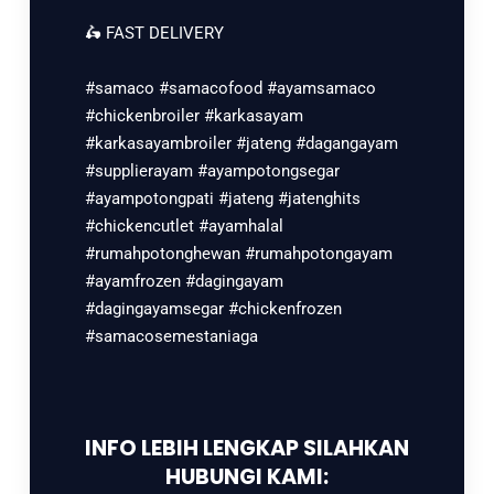
🛵 FAST DELIVERY
#samaco #samacofood #ayamsamaco
#chickenbroiler #karkasayam
#karkasayambroiler #jateng #dagangayam
#supplierayam #ayampotongsegar
#ayampotongpati #jateng #jatenghits
#chickencutlet #ayamhalal
#rumahpotonghewan #rumahpotongayam
#ayamfrozen #dagingayam
#dagingayamsegar #chickenfrozen
#samacosemestaniaga
INFO LEBIH LENGKAP SILAHKAN
HUBUNGI KAMI: