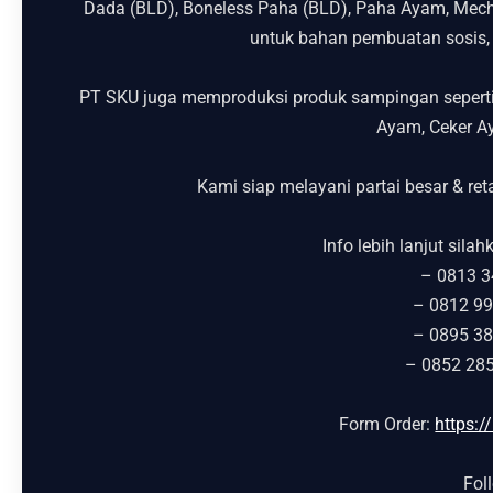
Dada (BLD), Boneless Paha (BLD), Paha Ayam, Mecha
untuk bahan pembuatan sosis, 
PT SKU juga memproduksi produk sampingan seperti 
Ayam, Ceker Ay
Kami siap melayani partai besar & re
Info lebih lanjut sil
– 0813 3
– 0812 99
– 0895 38
– 0852 285
Form Order:
https:
Fol