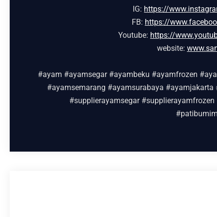
IG:
https://www.instag
FB:
https://www.facebo
Youtube:
https://www.yout
website:
www.sa
#ayam #ayamsegar #ayambeku #ayamfrozen #ayam
#ayamsemarang #ayamsurabaya #ayamjakarta #
#supplierayamsegar #supplierayamfrozen 
#patibumim
KANDUNGAN GIZI DAN INSPIRASI MASAKAN
SAYAP AYAM PRODUK DARI PT SAMACO SEMESTA