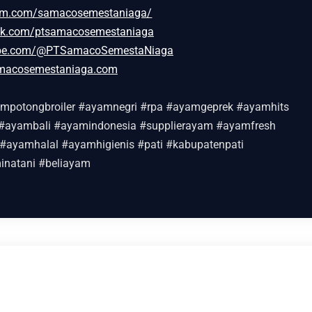
ram.com/samacosemestaniaga/
ok.com/ptsamacosemestaniaga
ube.com/@PTSamacoSemestaNiaga
macosemestaniaga.com
potongbroiler #ayamnegri #rpa #ayamgeprek #ayamhits
ayambali #ayamindonesia #supplierayam #ayamfresh
#ayamhalal #ayamhigienis #pati #kabupatenpati
inatani #beliayam
PT Samaco Semesta Niaga Mengucapkan
Selamat Hari Mangrove Sedunia