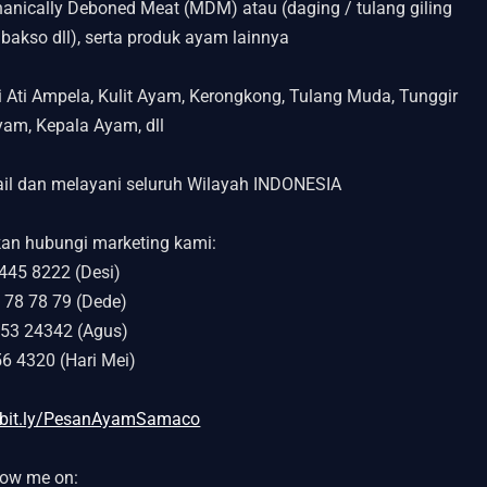
nically Deboned Meat (MDM) atau (daging / tulang giling
bakso dll), serta produk ayam lainnya
Ati Ampela, Kulit Ayam, Kerongkong, Tulang Muda, Tunggir
am, Kepala Ayam, dll
tail dan melayani seluruh Wilayah INDONESIA
ahkan hubungi marketing kami:
445 8222 (Desi)
 78 78 79 (Dede)
53 24342 (Agus)
6 4320 (Hari Mei)
//bit.ly/PesanAyamSamaco
low me on: