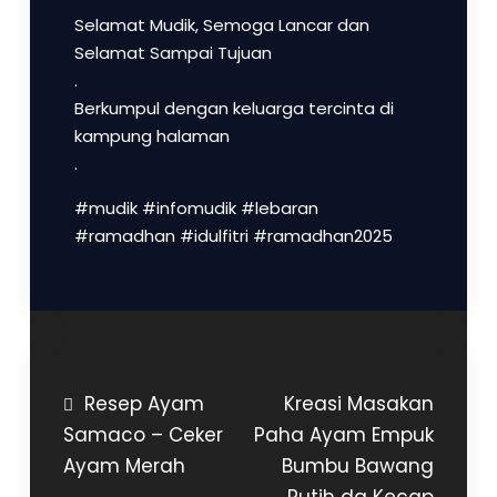
Selamat Mudik, Semoga Lancar dan
Selamat Sampai Tujuan
.
Berkumpul dengan keluarga tercinta di
kampung halaman
.
#mudik #infomudik #lebaran
#ramadhan #idulfitri #ramadhan2025
Post
Resep Ayam
Kreasi Masakan
Samaco – Ceker
Paha Ayam Empuk
navigation
Ayam Merah
Bumbu Bawang
Putih da Kecap