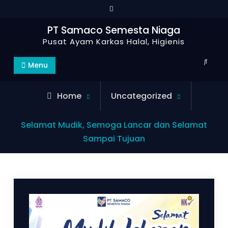
Skip
to
PT Samaco Semesta Niaga
content
Pusat Ayam Karkas Halal, Higienis
Search
Menu
Home
Uncategorized
Selamat Mudik, Semoga Lancar dan Selamat
Sampai Tujuan