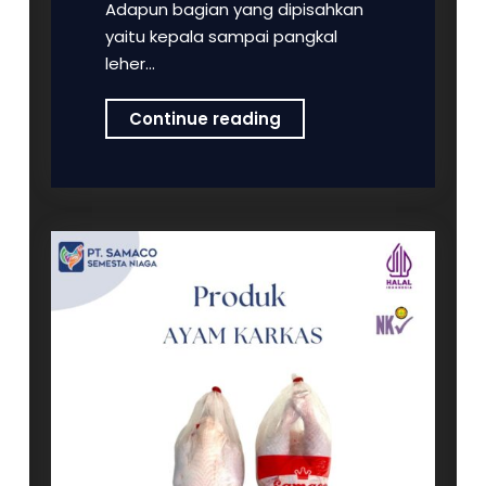
Adapun bagian yang dipisahkan
yaitu kepala sampai pangkal
leher…
Tentang
Continue reading
Ayam
Karkas
dan
Tips
Memilih
Ayam
Karkas
Berkualitas
Baik