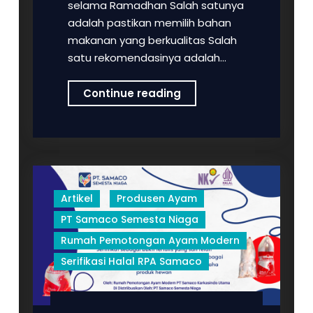
selama Ramadhan Salah satunya
adalah pastikan memilih bahan
makanan yang berkualitas Salah
satu rekomendasinya adalah…
Tips
Continue reading
RPA
Samaco
–
Restoran
Tetap
Ramai
Artikel
Produsen Ayam
Selama
PT Samaco Semesta Niaga
Ramdhan
Rumah Pemotongan Ayam Modern
Serifikasi Halal RPA Samaco