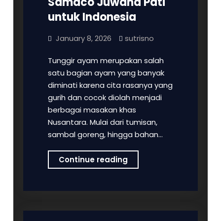
Samaco Juwana Pati
untuk Indonesia
January 8, 2026
sutrisno
Tunggir ayam merupakan salah
satu bagian ayam yang banyak
diminati karena cita rasanya yang
gurih dan cocok diolah menjadi
berbagai masakan khas
Nusantara. Mulai dari tumisan,
sambal goreng, hingga bahan…
Tunggir
Continue reading
Ayam
Halal
dan
Higienis
Produksi