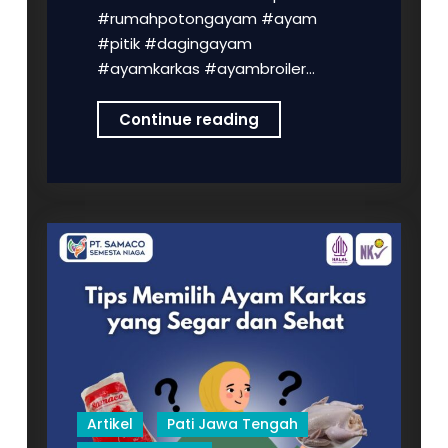
#rumahpotongayam #ayam
#pitik #dagingayam
#ayamkarkas #ayambroiler…
PT
Continue reading
SAMACO
SEMESTA
NIAGA
MENGUCAPKAN
SELAMAT
HARI
NARKOBA
SEDUNIA
Artikel
Pati Jawa Tengah