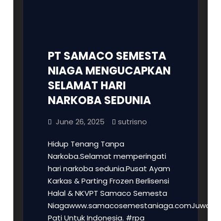
Rumah
Pemotongan
Ayam
Modern
PT SAMACO SEMESTA
Artikel
RPA
NIAGA MENGUCAPKAN
Rumah Pemotongan Ayam Modern
Samaco
SELAMAT HARI
Juwana
NARKOBA SEDUNIA
Pati
untuk
June 26, 2025
sutrisno
Indonesia
Hidup Tenang Tanpa
Narkoba.Selamat memperingati
hari narkoba sedunia.Pusat Ayam
Karkas & Parting Frozen Berlisensi
Halal & NKVPT Samaco Semesta
Niagawww.samacosemestaniaga.comJuwana
Pati Untuk Indonesia. #rpa