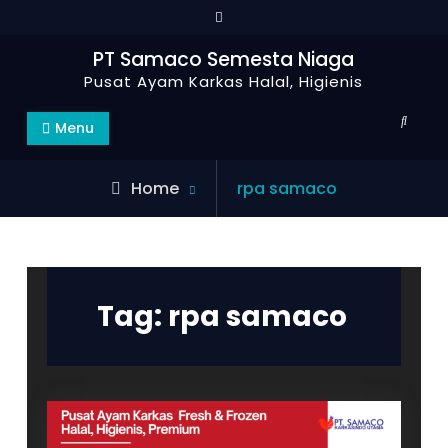
Skip
to
PT Samaco Semesta Niaga
content
Pusat Ayam Karkas Halal, Higienis
Search
Menu
Posts
Home
rpa samaco
tagged
Tag:
rpa samaco