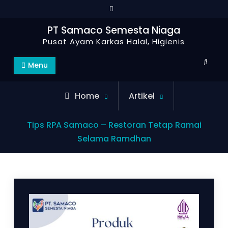
Skip
to
PT Samaco Semesta Niaga
content
Pusat Ayam Karkas Halal, Higienis
Search
Menu
Home
Artikel
Tips RPA Samaco – Restoran Tetap Ramai
Selama Ramdhan