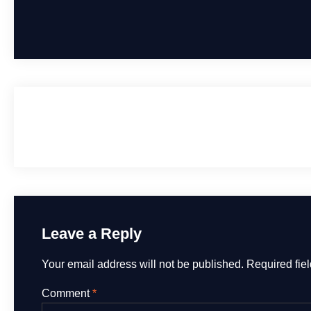
Pentingnya Nomor Kontrol Veteriner Sebagai
Jaminan Pangan Aman, Sehat, Utuh dan Halal
Leave a Reply
Your email address will not be published.
Required fie
Comment
*