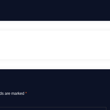
Manfaat Ampela Ayam untuk Kesehatan
lds are marked
*