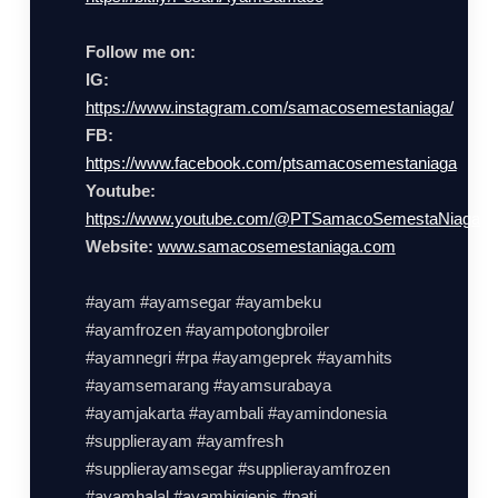
Follow me on:
IG:
https://www.instagram.com/samacosemestaniaga/
FB:
https://www.facebook.com/ptsamacosemestaniaga
Youtube:
https://www.youtube.com/@PTSamacoSemestaNiaga
Website:
www.samacosemestaniaga.com
#ayam #ayamsegar #ayambeku
#ayamfrozen #ayampotongbroiler
#ayamnegri #rpa #ayamgeprek #ayamhits
#ayamsemarang #ayamsurabaya
#ayamjakarta #ayambali #ayamindonesia
#supplierayam #ayamfresh
#supplierayamsegar #supplierayamfrozen
#ayamhalal #ayamhigienis #pati