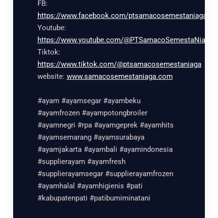
FB:
https://www.facebook.com/ptsamacosemestaniaga
Youtube:
https://www.youtube.com/@PTSamacoSemestaNiaga
Tiktok:
https://www.tiktok.com/@ptsamacosemestaniaga
website:
www.samacosemestaniaga.com
#ayam #ayamsegar #ayambeku
#ayamfrozen #ayampotongbroiler
#ayamnegri #rpa #ayamgeprek #ayamhits
#ayamsemarang #ayamsurabaya
#ayamjakarta #ayambali #ayamindonesia
#supplierayam #ayamfresh
#supplierayamsegar #supplierayamfrozen
#ayamhalal #ayamhigienis #pati
#kabupatenpati #patibumiminatani